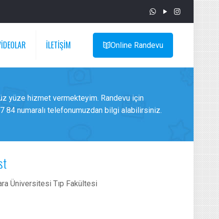
VİDEOLAR
İLETİŞİM
Online Randevu
yüz yüze hizmet vermekteyim. Randevu için
 84 numaralı telefonumuzdan bilgi alabilirsiniz.
st
ara Üniversitesi Tıp Fakültesi