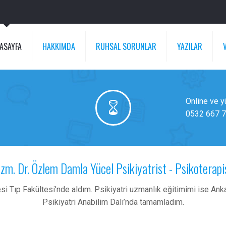
ASAYFA
HAKKIMDA
RUHSAL SORUNLAR
YAZILAR
Online ve 
0532 667 77
zm. Dr. Özlem Damla Yücel Psikiyatrist - Psikoterapi
si Tıp Fakültesi’nde aldım. Psikiyatri uzmanlık eğitimimi ise Ank
Psikiyatri Anabilim Dalı’nda tamamladım.