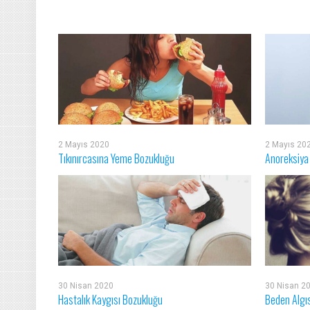
2 Mayıs 2020
2 Mayıs 20
Tıkınırcasına Yeme Bozukluğu
Anoreksiya
30 Nisan 2020
30 Nisan 2
Hastalık Kaygısı Bozukluğu
Beden Algı