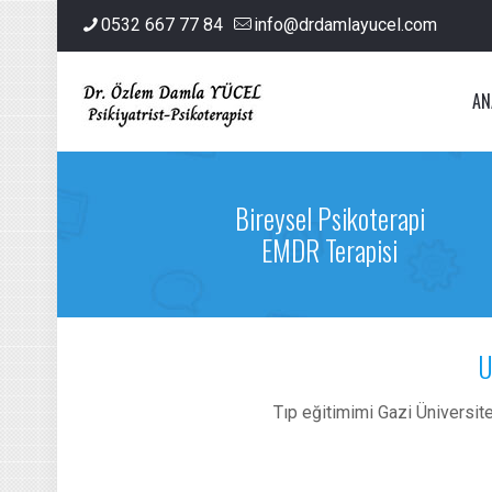
0532 667 77 84
info@drdamlayucel.com
AN
Bireysel Psikoterapi
EMDR Terapisi
U
Tıp eğitimimi Gazi Üniversite