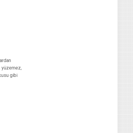
lardan
z, yüzemez,
kusu gibi