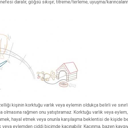
ır, nefesi daralır, göğsü sıkışır; titreme/terleme, uyuşma/karıncalan
liği kişinin korktuğu varlık veya eylemin oldukça belirli ve sınırl
da olmasına rağmen onu yatıştıramaz. Korktuğu varlık veya eylem,
ünmek, hayal etmek veya onunla karşılaşma beklentisi de kişide be
ık veya eylemden ciddi biçimde kaçınabilir. Kaçınma, bazen kaygıyı