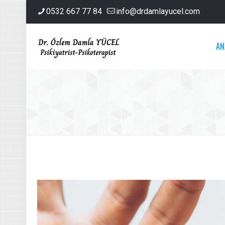
0532 667 77 84
info@drdamlayucel.com
AN