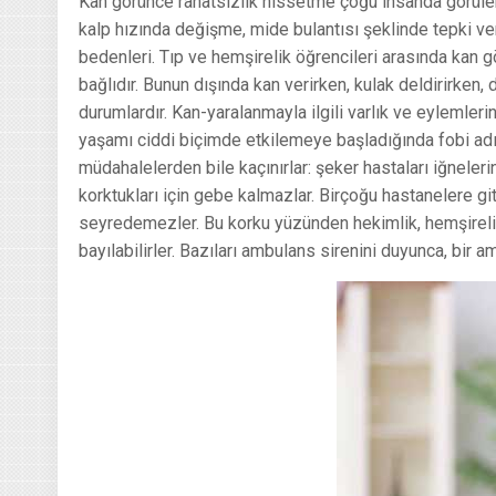
Kan görünce rahatsızlık hissetme çoğu insanda görülen b
kalp hızında değişme, mide bulantısı şeklinde tepki ver
bedenleri. Tıp ve hemşirelik öğrencileri arasında kan 
bağlıdır. Bunun dışında kan verirken, kulak deldirirken, 
durumlardır. Kan-yaralanmayla ilgili varlık ve eylemle
yaşamı ciddi biçimde etkilemeye başladığında fobi adın
müdahalelerden bile kaçınırlar: şeker hastaları iğnele
korktukları için gebe kalmazlar. Birçoğu hastanelere gi
seyredemezler. Bu korku yüzünden hekimlik, hemşirelik 
bayılabilirler. Bazıları ambulans sirenini duyunca, bir ame