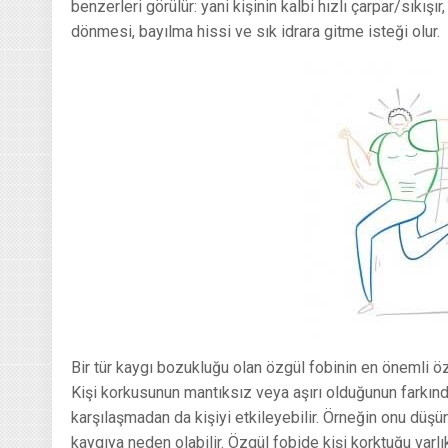
benzerleri görülür: yani kişinin kalbi hızlı çarpar/sıkış
dönmesi, bayılma hissi ve sık idrara gitme isteği olur.
Bir tür kaygı bozukluğu olan özgül fobinin en önemli özel
Kişi korkusunun mantıksız veya aşırı olduğunun farkın
karşılaşmadan da kişiyi etkileyebilir. Örneğin onu düş
kaygıya neden olabilir. Özgül fobide kişi korktuğu varl