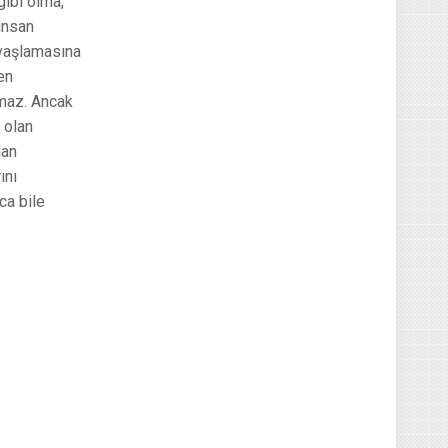
gibi olma,
 insan
avaşlamasına
nen
tmaz. Ancak
 olan
dan
ını
ca bile