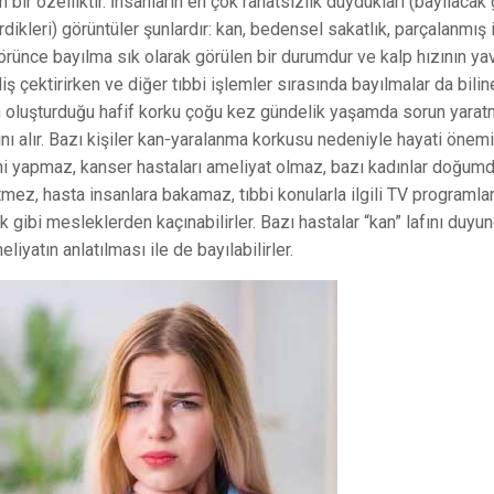
ir özelliktir. İnsanların en çok rahatsızlık duydukları (bayılacak 
dikleri) görüntüler şunlardır: kan, bedensel sakatlık, parçalanmış
görünce bayılma sık olarak görülen bir durumdur ve kalp hızının y
diş çektirirken ve diğer tıbbi işlemler sırasında bayılmalar da bili
rin oluşturduğu hafif korku çoğu kez gündelik yaşamda sorun yara
ı alır. Bazı kişiler kan-yaralanma korkusu nedeniyle hayati önemi
rini yapmaz, kanser hastaları ameliyat olmaz, bazı kadınlar doğum
tmez, hasta insanlara bakamaz, tıbbi konularla ilgili TV programlar
gibi mesleklerden kaçınabilirler. Bazı hastalar “kan” lafını duyun
liyatın anlatılması ile de bayılabilirler.