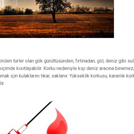
örülen türler olan gök gürültüsünden, fırtınadan; göl, deniz gibi su
 biçimde kısıtlayabilir. Korku nedeniyle kişi deniz aracına bineme
ak için kulaklarını tıkar, saklanır. Yükseklik korkusu, karanlık kor
ir.