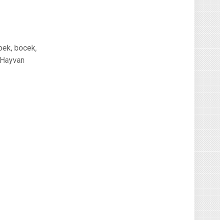
öpek, böcek,
. Hayvan